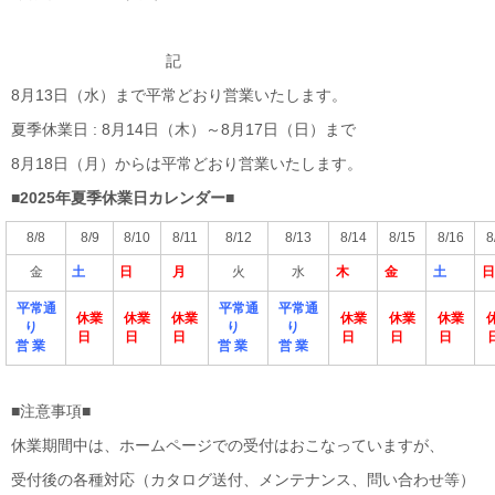
記
8月13日（水）まで平常どおり営業いたします。
夏季休業日 : 8月14日（木）～8月17日（日）まで
8月18日（月）からは平常どおり営業いたします。
■2025年夏季休業日カレンダー■
8/8
8/9
8/10
8/11
8/12
8/13
8/14
8/15
8/16
8
金
土
日
月
火
水
木
金
土
日
平常通
平常通
平常通
休業
休業
休業
休業
休業
休業
り
り
り
日
日
日
日
日
日
営 業
営 業
営 業
■注意事項■
休業期間中は、ホームページでの受付はおこなっていますが、
受付後の各種対応（カタログ送付、メンテナンス、問い合わせ等）