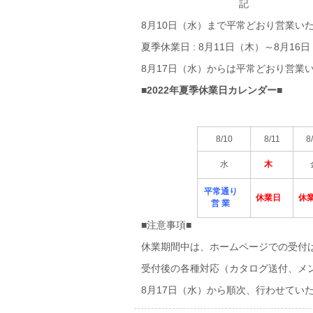
記
8月10日（水）まで平常どおり営業い
夏季休業日 : 8月11日（木）～8月16
8月17日（水）からは平常どおり営業
■2022年夏季休業日カレンダー■
8/10
8/11
8
水
木
平常通り
休業日
休
営 業
■注意事項■
休業期間中は、ホームページでの受付
受付後の各種対応（カタログ送付、メ
8月17日（水）から順次、行わせてい