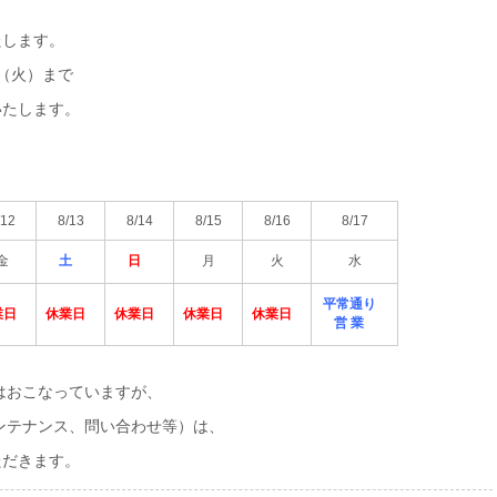
たします。
日（火）まで
いたします。
/12
8/13
8/14
8/15
8/16
8/17
金
土
日
月
火
水
平常通り
業日
休業日
休業日
休業日
休業日
営 業
はおこなっていますが、
ンテナンス、問い合わせ等）は、
ただきます。