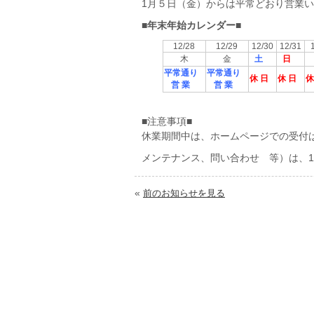
1月５日（金）からは平常どおり営業
■年末年始カレンダー■
12/28
12/29
12/30
12/31
1
木
金
土
日
平常通り
平常通り
休 日
休 日
休
営 業
営 業
■注意事項■
休業期間中は、ホームページでの受付
メンテナンス、問い合わせ 等）は、
«
前のお知らせを見る