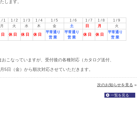
いたします。
 / 1
1 / 2
1 / 3
1 / 4
1 / 5
1 / 6
1 / 7
1 / 8
1 / 9
月
火
水
木
金
土
日
月
火
平常通り
平常通り
平常通り
 日
休 日
休 日
休 日
休 日
休 日
営 業
営 業
営 業
はおこなっていますが、受付後の各種対応（カタログ送付、
1月5日（金）から順次対応させていただきます。
»
次のお知らせを見る
一覧を見る